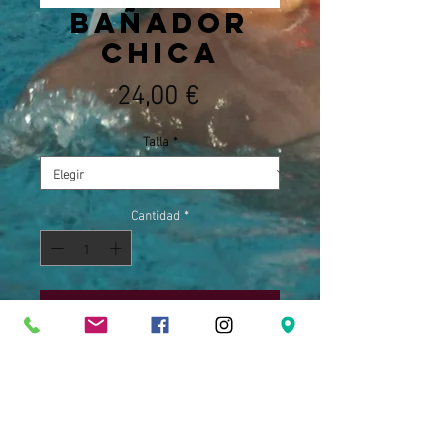
Bañador
chica
Precio
24,00 €
Talla
*
Cantidad
*
Agregar al carrito
Bañador de Waterpolo de chica, con
el logotipo y mascota del club.